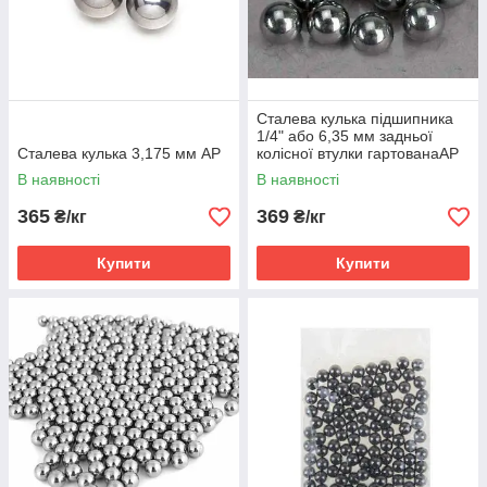
Сталева кулька підшипника
1/4" або 6,35 мм задньої
Сталева кулька 3,175 мм AP
колісної втулки гартованаAP
В наявності
В наявності
365
369
₴/кг
₴/кг
Купити
Купити