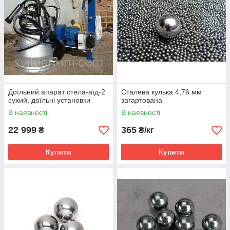
Доїльний апарат стела-аїд-2
Сталева кулька 4,76 мм
сухий, доїльні установки
загартована
В наявності
В наявності
22 999
365
₴
₴/кг
Купити
Купити