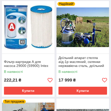
Надійний!
Доїльний апарат стелла
Фільтр-картридж А для
аїд-1р масляний, склянки
насоса 29000 (59900) Intex
нержавіюча сталь, доїльний
апарат аїд 1
В наявності
В наявності
222,21
17 999
₴
₴
Купити
Купити
Топ продажів