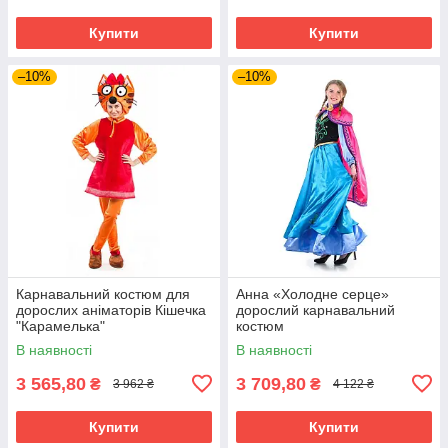
Купити
Купити
–10%
–10%
Карнавальний костюм для
Анна «Холодне серце»
дорослих аніматорів Кішечка
дорослий карнавальний
"Карамелька"
костюм
В наявності
В наявності
3 565,80
3 709,80
₴
₴
3 962 ₴
4 122 ₴
Купити
Купити