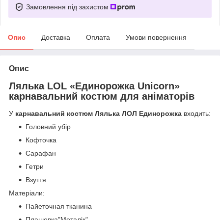
Замовлення під захистом
Опис
Доставка
Оплата
Умови повернення
Опис
Лялька LOL «Единорожка Unicorn»
карнавальний костюм для аніматорів
У
карнавальний костюм Лялька ЛОЛ Единорожка
входить:
Головний убір
Кофточка
Сарафан
Гетри
Взуття
Матеріали:
Пайеточная тканина
Плашевка"Металік"