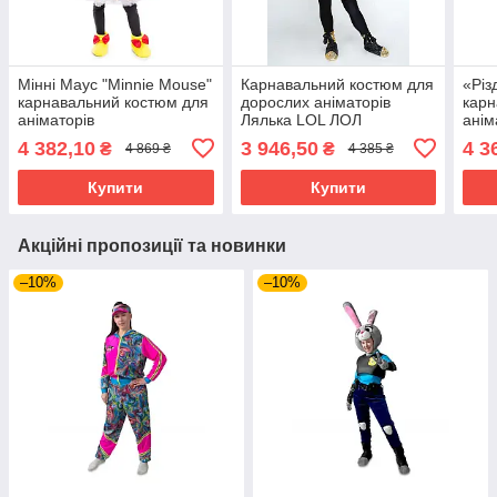
Мінні Маус "Minnie Mouse"
Карнавальний костюм для
«Різ
карнавальний костюм для
дорослих аніматорів
карн
аніматорів
Лялька LOL ЛОЛ
анім
«Королева Бджілка
4 382,10
3 946,50
4 3
₴
₴
4 869 ₴
4 385 ₴
(Queen Bee)»
Купити
Купити
Акційні пропозиції та новинки
–10%
–10%