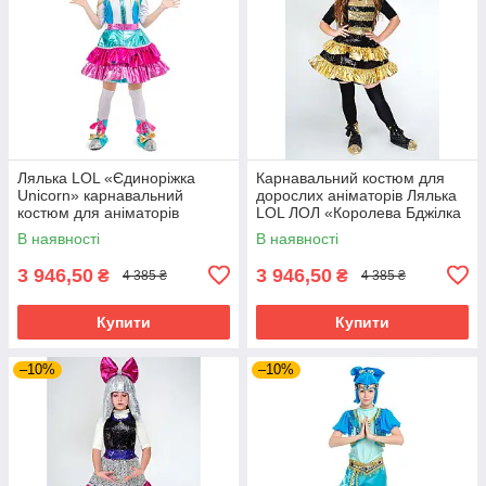
Лялька LOL «Єдиноріжка
Карнавальний костюм для
Unicorn» карнавальний
дорослих аніматорів Лялька
костюм для аніматорів
LOL ЛОЛ «Королева Бджілка
(Queen Bee)»
В наявності
В наявності
3 946,50
3 946,50
₴
₴
4 385 ₴
4 385 ₴
Купити
Купити
–10%
–10%