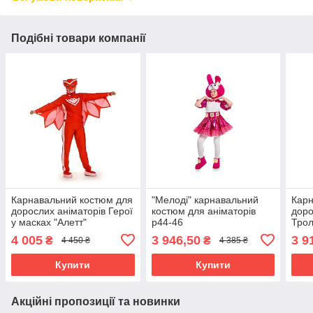
Подібні товари компанії
Карнавальний костюм для
"Мелоді" карнавальний
Карн
дорослих аніматорів Герої
костюм для аніматорів
доро
у масках "Алетт"
р44-46
Трол
4 005
3 946,50
3 9
₴
₴
4 450 ₴
4 385 ₴
Купити
Купити
Акційні пропозиції та новинки