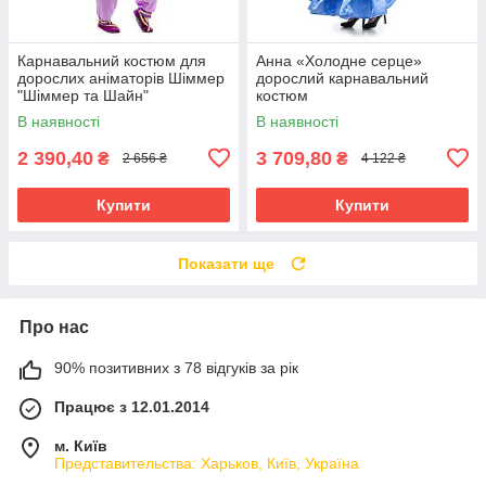
Карнавальний костюм для
Анна «Холодне серце»
дорослих аніматорів Шіммер
дорослий карнавальний
"Шіммер та Шайн"
костюм
В наявності
В наявності
2 390,40
3 709,80
₴
₴
2 656 ₴
4 122 ₴
Купити
Купити
Показати ще
Про нас
90% позитивних з 78 відгуків за рік
Працює з 12.01.2014
м. Київ
Представительства: Харьков, Київ, Україна