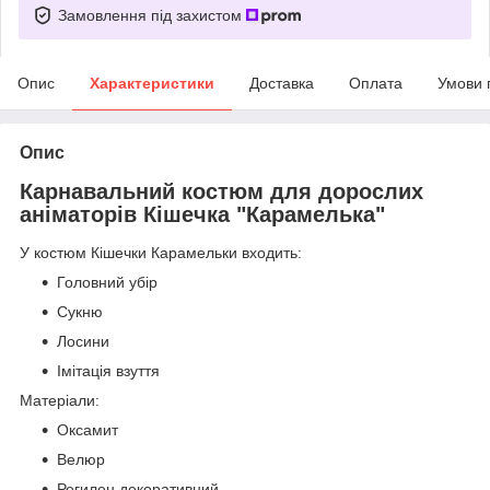
Замовлення під захистом
Опис
Характеристики
Доставка
Оплата
Умови 
Опис
Карнавальний костюм для дорослих
аніматорів Кішечка "Карамелька"
У костюм Кішечки Карамельки входить:
Головний убір
Сукню
Лосини
Імітація взуття
Матеріали:
Оксамит
Велюр
Регилен декоративний