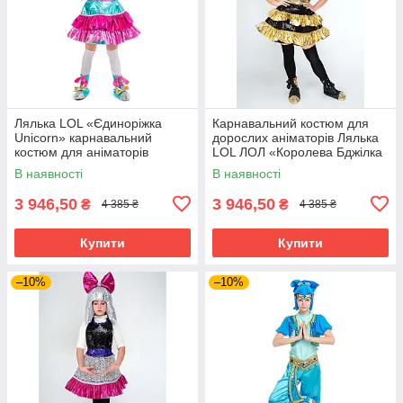
Лялька LOL «Єдиноріжка
Карнавальний костюм для
Unicorn» карнавальний
дорослих аніматорів Лялька
костюм для аніматорів
LOL ЛОЛ «Королева Бджілка
(Queen Bee)»
В наявності
В наявності
3 946,50
3 946,50
₴
₴
4 385 ₴
4 385 ₴
Купити
Купити
–10%
–10%