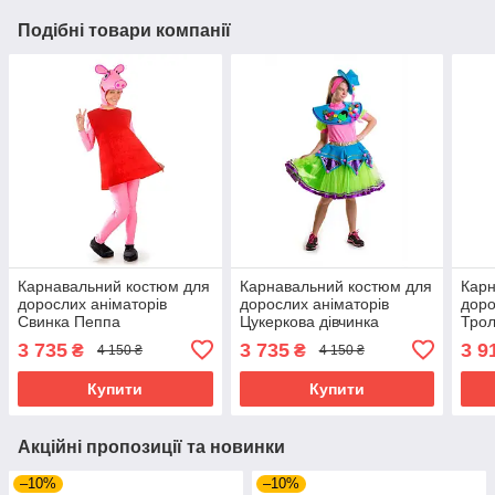
Подібні товари компанії
Карнавальний костюм для
Карнавальний костюм для
Карн
дорослих аніматорів
дорослих аніматорів
доро
Свинка Пеппа
Цукеркова дівчинка
Трол
«Солодка парочка»
3 735
3 735
3 9
₴
₴
4 150 ₴
4 150 ₴
Купити
Купити
Акційні пропозиції та новинки
–10%
–10%