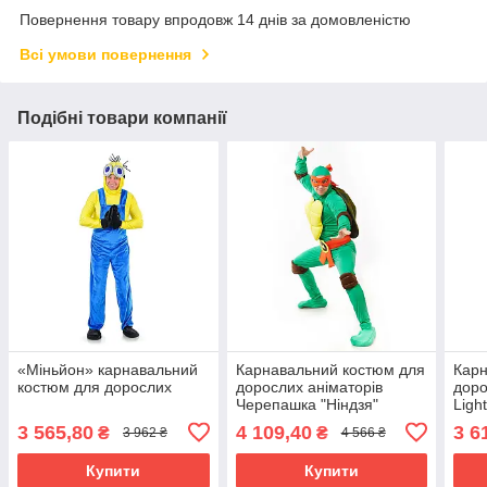
Повернення товару впродовж 14 днів за домовленістю
Всі умови повернення
Подібні товари компанії
«Міньйон» карнавальний
Карнавальний костюм для
Карн
костюм для дорослих
дорослих аніматорів
доро
Черепашка "Ніндзя"
Ligh
3 565,80
4 109,40
3 6
₴
₴
3 962 ₴
4 566 ₴
Купити
Купити