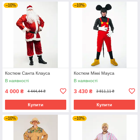
–10%
–10%
Костюм Санта Клауса
Костюм Міккі Мауса
В наявності
В наявності
4 000
3 430
₴
₴
4 444,44 ₴
3 811,11 ₴
Купити
Купити
–10%
–10%