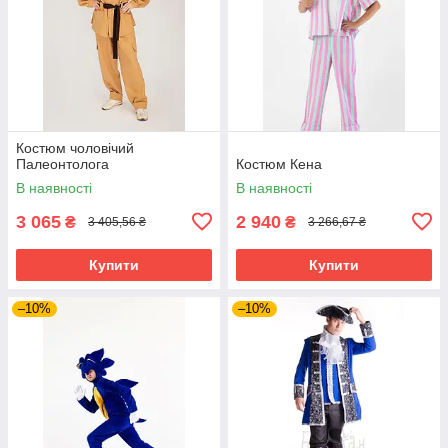
Костюм чоловічий
Палеонтолога
Костюм Кена
В наявності
В наявності
3 065
2 940
₴
₴
3 405,56 ₴
3 266,67 ₴
Купити
Купити
–10%
–10%