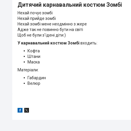
Дитячий карнавальний костюм Зомбі
Нехай почує зомбі
Нехай прийде зомбі
Нехай зомбі мене неодмінно з жере
Адже так не повинно бути на світі
Щоб не були з'їдені діти:)
У карнавальний костюм Зомбі
входить:
Кофта
Штани
Маска
Матеріали:
Габардин
Велюр