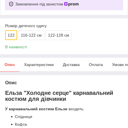
Замовлення під захистом
Розмір дитячого одягу
122
116-122 см
122-128 см
В наявності
Опис
Характеристики
Доставка
Оплата
Умови п
Опис
Ельза "Холодне серце" карнавальний
костюм для дівчинки
У карнавальний костюм Ельзи
входить:
Спідниця
Кофта