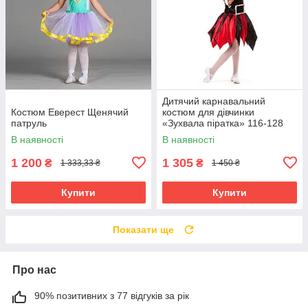
Дитячий карнавальний
Костюм Еверест Щенячий
костюм для дівчинки
патруль
«Зухвала піратка» 116-128
см, чорно-червоний
В наявності
В наявності
1 200
1 305
₴
₴
1 333,33 ₴
1 450 ₴
Купити
Купити
Показати ще
Про нас
90% позитивних з 77 відгуків за рік