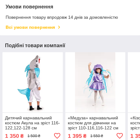
Умови повернення
Повернення товару впродовж 14 днів за домовленістю
Всі умови повернення
Подібні товари компанії
Дитячий карнавальний
«Медуза» карнавальний
«Кіз
костюм Акула на зріст 116-
костюм для дівчинки на
кост
122,122-128 см
зріст 110-116,116-122 см
зріс
1 350
1 395
1 3
₴
₴
1 500 ₴
1 550 ₴