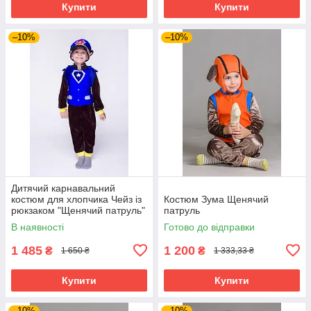
Купити
Купити
–10%
–10%
Дитячий карнавальний
костюм для хлопчика Чейз із
Костюм Зума Щенячий
рюкзаком "Щенячий патруль"
патруль
115-125 см, коричневий
В наявності
Готово до відправки
1 485
1 200
₴
₴
1 650 ₴
1 333,33 ₴
Купити
Купити
–10%
–10%