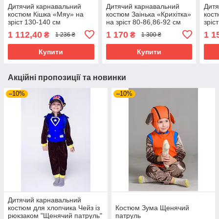
Дитячий карнавальний
Дитячий карнавальний
Дитя
костюм Кішка «Мяу» на
костюм Заінька «Крихітка»
кост
зріст 130-140 см
на зріст 80-86,86-92 см
зріс
1 112,40
1 170
1 1
₴
₴
1 236 ₴
1 300 ₴
Купити
Купити
Акційні пропозиції та новинки
–10%
–10%
Дитячий карнавальний
костюм для хлопчика Чейз із
Костюм Зума Щенячий
рюкзаком "Щенячий патруль"
патруль