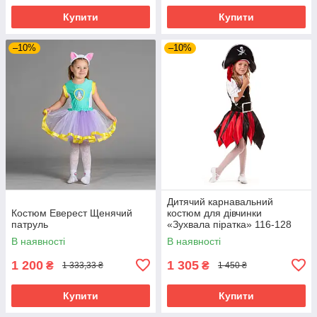
Купити
Купити
–10%
–10%
Дитячий карнавальний
Костюм Еверест Щенячий
костюм для дівчинки
патруль
«Зухвала піратка» 116-128
см, чорно-червоний
В наявності
В наявності
1 200
1 305
₴
₴
1 333,33 ₴
1 450 ₴
Купити
Купити