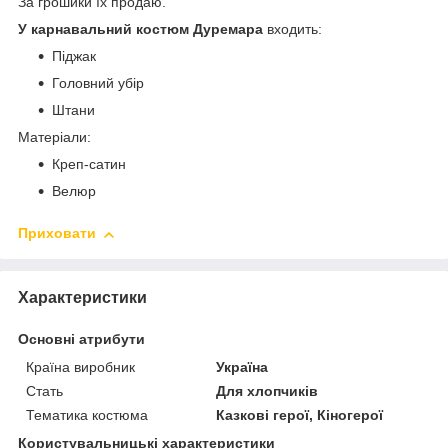
За грошики їх продаю.
У карнавальний костюм Дуремара
входить:
Піджак
Головний убір
Штани
Матеріали:
Креп-сатин
Велюр
Приховати
Характеристики
Основні атрибути
Країна виробник
Україна
Стать
Для хлопчиків
Тематика костюма
Казкові герої, Кіногерої
Користувальницькі характеристики