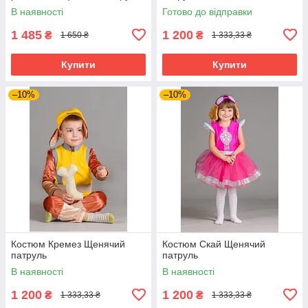
115-125 см, коричневий
В наявності
Готово до відправки
1 485
1 200
₴
₴
1 650 ₴
1 333,33 ₴
Купити
Купити
–10%
–10%
Костюм Кремез Щенячий
Костюм Скай Щенячий
патруль
патруль
В наявності
В наявності
1 200
1 200
₴
₴
1 333,33 ₴
1 333,33 ₴