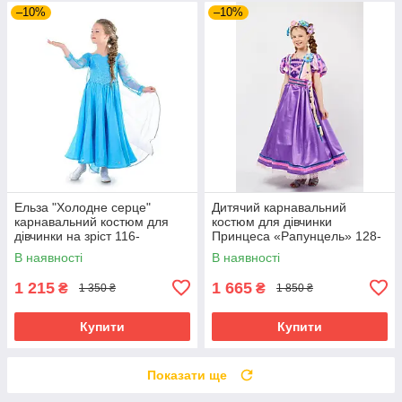
–10%
–10%
Ельза "Холодне серце"
Дитячий карнавальний
карнавальний костюм для
костюм для дівчинки
дівчинки на зріст 116-
Принцеса «Рапунцель» 128-
122,122-128 см
134,134-140 см, фіолетовий
В наявності
В наявності
1 215
1 665
₴
₴
1 350 ₴
1 850 ₴
Купити
Купити
Показати ще