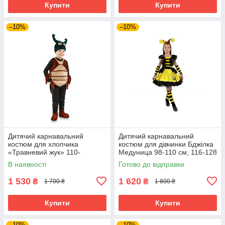
Купити
Купити
–10%
–10%
Дитячий карнавальний
Дитячий карнавальний
костюм для хлопчика
костюм для дівчинки Бджілка
«Травневий жук» 110-
Медуница 98-110 см, 116-128
116,116-122 см, коричневий
см, жовтий
В наявності
Готово до відправки
1 530
1 620
₴
₴
1 700 ₴
1 800 ₴
Купити
Купити
–10%
–10%