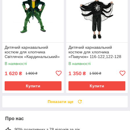
Дитячий карнавальний
Дитячий карнавальний
костюм для хлопчика
костюм для хлопчика
Світлячок «Кардинальський»
«Павучок» 116-122,122-128
116-122,122-128 см, зелений
см, чорний
В наявності
В наявності
1 620
1 350
₴
₴
1 800 ₴
1 500 ₴
Купити
Купити
Показати ще
Про нас
90% позитивних з 78 відгуків за рік