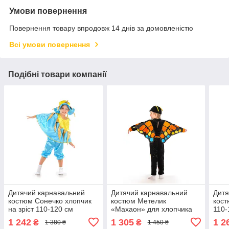
Умови повернення
Повернення товару впродовж 14 днів за домовленістю
Всі умови повернення
Подібні товари компанії
Дитячий карнавальний
Дитячий карнавальний
Дитя
костюм Сонечко хлопчик
костюм Метелик
кост
на зріст 110-120 см
«Махаон» для хлопчика
110-
на зріст 110-120 см
1 242
1 305
1 2
₴
₴
1 380 ₴
1 450 ₴