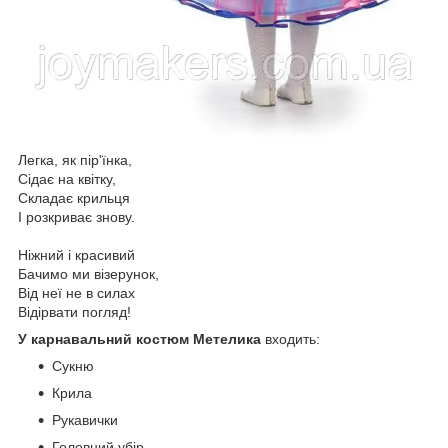
Легка, як пір'їнка,
Сідає на квітку,
Складає крильця
І розкриває знову.
Ніжний і красивий
Бачимо ми візерунок,
Від неї не в силах
Відірвати погляд!
У карнавальний костюм Метелика
входить:
Сукню
Крила
Рукавички
Головний убір