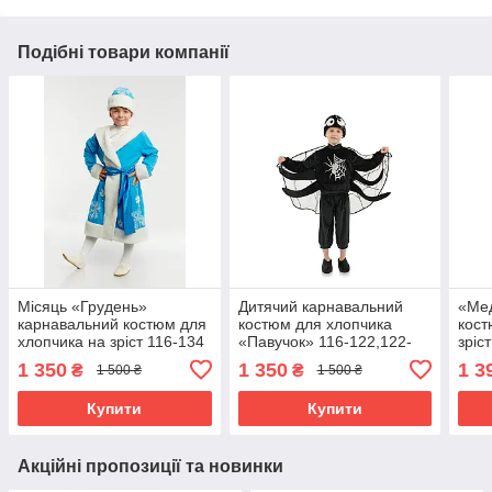
Подібні товари компанії
Місяць «Грудень»
Дитячий карнавальний
«Мед
карнавальний костюм для
костюм для хлопчика
кост
хлопчика на зріст 116-134
«Павучок» 116-122,122-
зріс
см
128 см, чорний
1 350
1 350
1 3
₴
₴
1 500 ₴
1 500 ₴
Купити
Купити
Акційні пропозиції та новинки