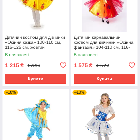
Дитячий костюм для дівчинки
Дитячий карнавальний
«Осіння казка» 100-110 см,
костюм для дівчинки «Осінна
115-125 см, жовтий
фантазія» 104-110 см, 116-
128 см, 128-140 см, червоно-
В наявності
В наявності
жовтий
1 215
1 575
₴
₴
1 350 ₴
1 750 ₴
Купити
Купити
–10%
–10%