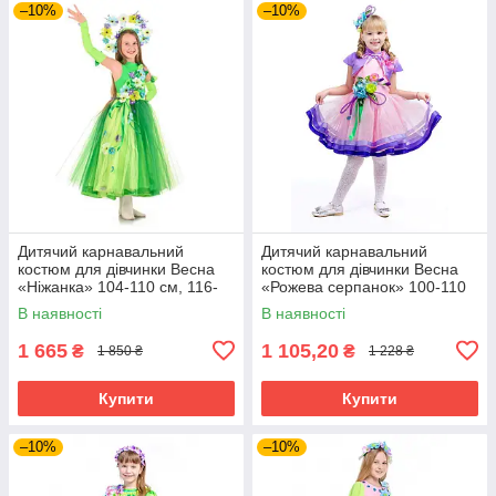
–10%
–10%
Дитячий карнавальний
Дитячий карнавальний
костюм для дівчинки Весна
костюм для дівчинки Весна
«Ніжанка» 104-110 см, 116-
«Рожева серпанок» 100-110
128 см, 128-140 см, зелений
см, 115-125 см, рожевий
В наявності
В наявності
1 665
1 105,20
₴
₴
1 850 ₴
1 228 ₴
Купити
Купити
–10%
–10%