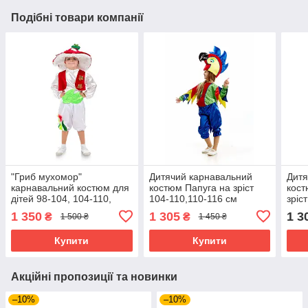
Подібні товари компанії
"Гриб мухомор"
Дитячий карнавальний
Дитя
карнавальний костюм для
костюм Папуга на зріст
кост
дітей 98-104, 104-110,
104-110,110-116 см
зріс
110-116, 116-122 см
1 350
1 305
1 3
₴
₴
1 500 ₴
1 450 ₴
Купити
Купити
Акційні пропозиції та новинки
–10%
–10%