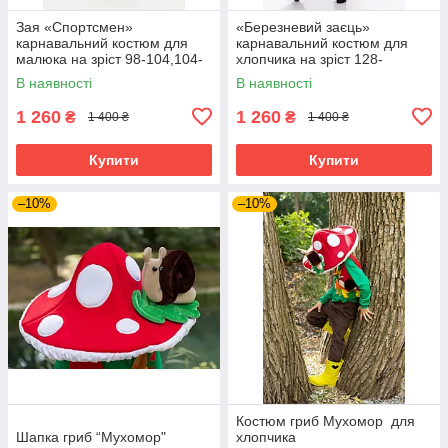
Зая «Спортсмен»
«Березневий заєць»
карнавальний костюм для
карнавальний костюм для
малюка на зріст 98-104,104-
хлопчика на зріст 128-
110 см
134,134-140 см
В наявності
В наявності
1 260
1 260
₴
₴
1 400 ₴
1 400 ₴
Купити
Купити
–10%
–10%
Костюм гриб Мухомор для
Шапка гриб “Мухомор"
хлопчика