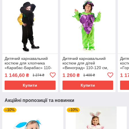
Дитячий карнавальний
Дитячий карнавальний
Дитя
костюм для хлопчика
костюм для дітей
кост
«Карабас-Барабас» 110-
«Виноград» 110-120 см,
«Гор
125 см, чорний
фіолетовий із зеленим
зел
1 146,60
1 260
1 1
₴
₴
1 274 ₴
1 400 ₴
Купити
Купити
Акційні пропозиції та новинки
–10%
–10%