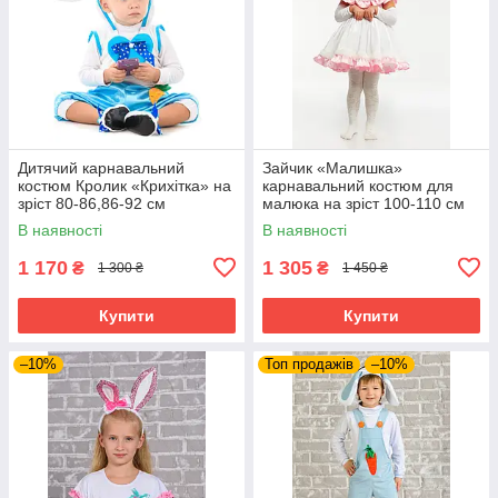
Дитячий карнавальний
Зайчик «Малишка»
костюм Кролик «Крихітка» на
карнавальний костюм для
зріст 80-86,86-92 см
малюка на зріст 100-110 см
В наявності
В наявності
1 170
1 305
₴
₴
1 300 ₴
1 450 ₴
Купити
Купити
–10%
Топ продажів
–10%