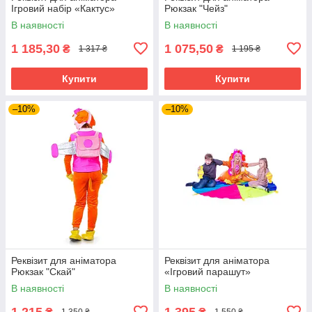
Ігровий набір «Кактус»
Рюкзак "Чейз"
В наявності
В наявності
1 185,30
1 075,50
₴
₴
1 317 ₴
1 195 ₴
Купити
Купити
–10%
–10%
Реквізит для аніматора
Реквізит для аніматора
Рюкзак "Скай"
«Ігровий парашут»
В наявності
В наявності
1 215
1 395