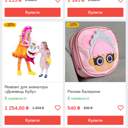
₴
₴
1 350 ₴
1 550 ₴
Купити
Купити
–10%
–10%
Реквізит для аніматора
«Домівець Бубу»
Рюкзак Балерини
В наявності
В наявності
1 254,60
540
₴
₴
1 394 ₴
600 ₴
Купити
Купити