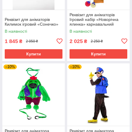
Реквізит для аніматорів
Реквізит для аніматорів
Ігровий набір «Новорічна
Килимок ігровий «Сонечко»
ялинка» карнавальний
В наявності
В наявності
1 845
2 025
₴
₴
2 050 ₴
2 250 ₴
Купити
Купити
–10%
–10%
Реквізит для аніматора
Реквізит для аніматора