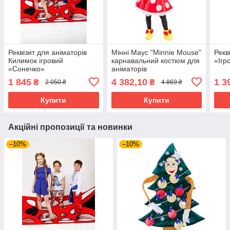
Реквізит для аніматорів
Мінні Маус "Minnie Mouse"
Рекв
Килимок ігровий
карнавальний костюм для
«Ігр
«Сонечко»
аніматорів
1 845
4 382,10
1 3
₴
₴
2 050 ₴
4 869 ₴
Купити
Купити
Акційні пропозиції та новинки
–10%
–10%