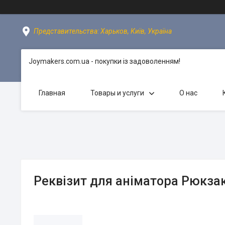
Представительства: Харьков, Київ, Україна
Joymakers.com.ua - покупки із задоволенням!
Главная
Товары и услуги
О нас
Реквізит для аніматора Рюкзак