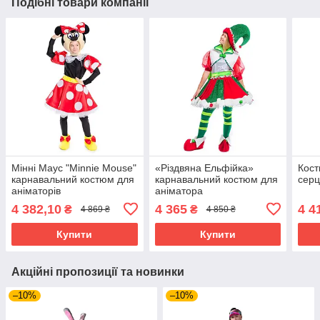
Подібні товари компанії
Мінні Маус "Minnie Mouse"
«Різдвяна Ельфійка»
Кост
карнавальний костюм для
карнавальний костюм для
серц
аніматорів
аніматора
4 382,10
4 365
4 4
₴
₴
4 869 ₴
4 850 ₴
Купити
Купити
Акційні пропозиції та новинки
–10%
–10%