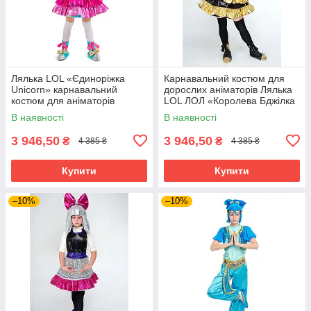
Лялька LOL «Єдиноріжка
Карнавальний костюм для
Unicorn» карнавальний
дорослих аніматорів Лялька
костюм для аніматорів
LOL ЛОЛ «Королева Бджілка
(Queen Bee)»
В наявності
В наявності
3 946,50
3 946,50
₴
₴
4 385 ₴
4 385 ₴
Купити
Купити
–10%
–10%