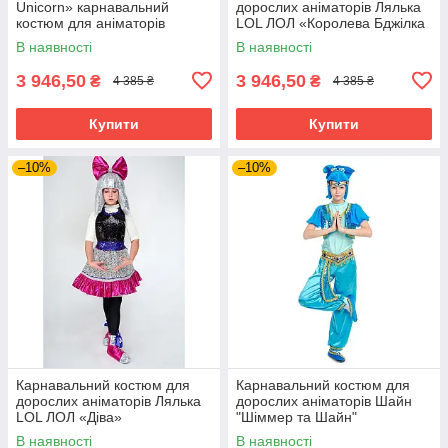
Unicorn» карнавальний
дорослих аніматорів Лялька
костюм для аніматорів
LOL ЛОЛ «Королева Бджілка
(Queen Bee)»
В наявності
В наявності
3 946,50
3 946,50
₴
₴
4 385 ₴
4 385 ₴
Купити
Купити
–10%
–10%
Карнавальний костюм для
Карнавальний костюм для
дорослих аніматорів Лялька
дорослих аніматорів Шайн
LOL ЛОЛ «Діва»
"Шіммер та Шайн"
В наявності
В наявності