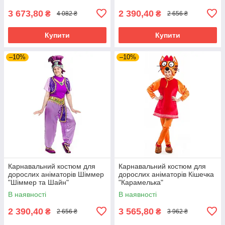
3 673,80
2 390,40
₴
₴
4 082 ₴
2 656 ₴
Купити
Купити
–10%
–10%
Карнавальний костюм для
Карнавальний костюм для
дорослих аніматорів Шіммер
дорослих аніматорів Кішечка
"Шіммер та Шайн"
"Карамелька"
В наявності
В наявності
2 390,40
3 565,80
₴
₴
2 656 ₴
3 962 ₴