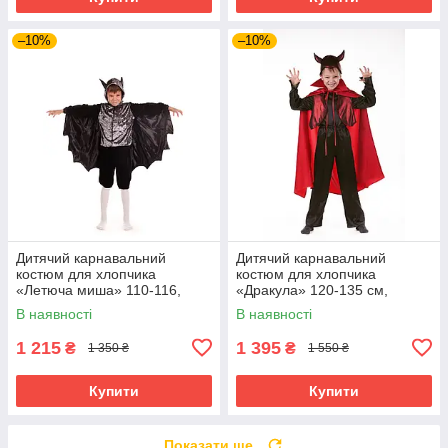
–10%
–10%
Дитячий карнавальний
Дитячий карнавальний
костюм для хлопчика
костюм для хлопчика
«Летюча миша» 110-116,
«Дракула» 120-135 см,
116-122 см, чорний
чорно-червоний
В наявності
В наявності
1 215
1 395
₴
₴
1 350 ₴
1 550 ₴
Купити
Купити
Показати ще