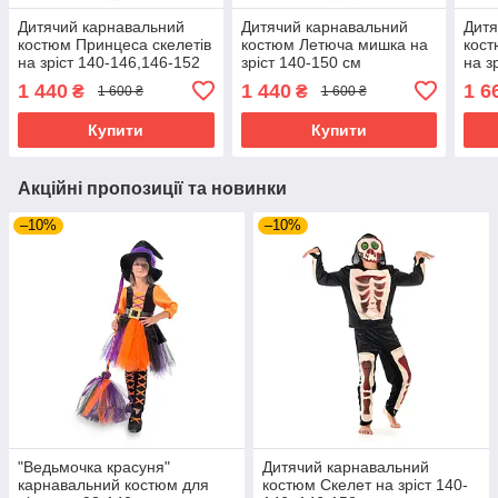
Дитячий карнавальний
Дитячий карнавальний
Дитя
костюм Принцеса скелетів
костюм Летюча мишка на
кост
на зріст 140-146,146-152
зріст 140-150 см
на з
см
см
1 440
1 440
1 6
₴
₴
1 600 ₴
1 600 ₴
Купити
Купити
Акційні пропозиції та новинки
–10%
–10%
"Ведьмочка красуня"
Дитячий карнавальний
карнавальний костюм для
костюм Скелет на зріст 140-