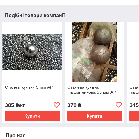
Подібні товари компанії
Сталеві кульки 5 мм AP
Сталева кулька
Стал
підшипникова 55 мм AP
підш
385
370
345
₴/кг
₴
Купити
Купити
Про нас