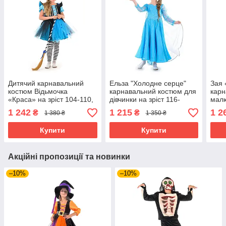
Дитячий карнавальний
Ельза "Холодне серце"
Зая
костюм Відьмочка
карнавальний костюм для
карн
«Краса» на зріст 104-110,
дівчинки на зріст 116-
малю
116-122, 130-140 см
122,122-128 см
104,
1 242
1 215
1 2
₴
₴
1 380 ₴
1 350 ₴
Купити
Купити
Акційні пропозиції та новинки
–10%
–10%