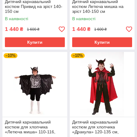
Дитячий карнавальний
Дитячий карнавальний
костюм Привид на зріст 140-
костюм Летюча мишка на
150 см
зріст 140-150 см
В наявності
В наявності
1 440
1 440
₴
₴
1 600 ₴
1 600 ₴
Купити
Купити
–10%
–10%
Дитячий карнавальний
Дитячий карнавальний
костюм для хлопчика
костюм для хлопчика
«Летюча миша» 110-116,
«Дракула» 120-135 см,
116-122 см, чорний
чорно-червоний