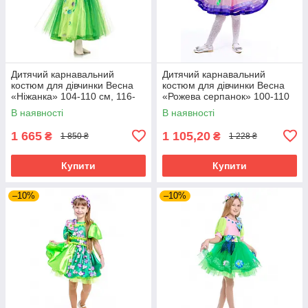
Дитячий карнавальний
Дитячий карнавальний
костюм для дівчинки Весна
костюм для дівчинки Весна
«Ніжанка» 104-110 см, 116-
«Рожева серпанок» 100-110
128 см, 128-140 см, зелений
см, 115-125 см, рожевий
В наявності
В наявності
1 665
1 105,20
₴
₴
1 850 ₴
1 228 ₴
Купити
Купити
–10%
–10%