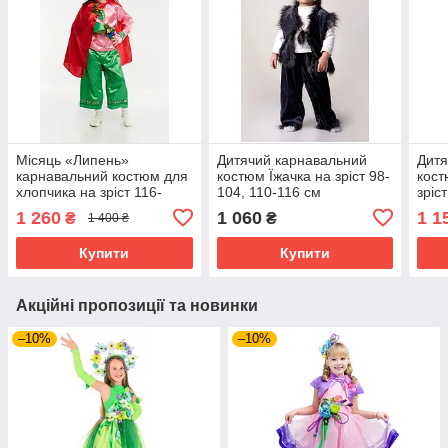
Місяць «Липень»
Дитячий карнавальний
Дитя
карнавальний костюм для
костюм Їжачка на зріст 98-
кост
хлопчика на зріст 116-
104, 110-116 см
зріс
122,122-128 см
1 260
1 060
1 1
₴
₴
1 400 ₴
Купити
Купити
Акційні пропозиції та новинки
–10%
–10%