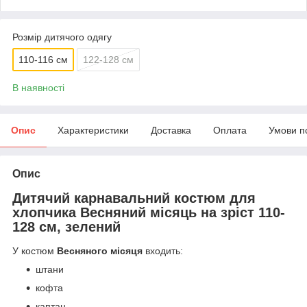
Розмір дитячого одягу
110-116 см
122-128 см
В наявності
Опис
Характеристики
Доставка
Оплата
Умови п
Опис
Дитячий карнавальний костюм для
хлопчика Весняний місяць на зріст 110-
128 см, зелений
У костюм
Весняного місяця
входить:
штани
кофта
каптан