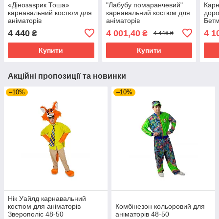
«Дінозаврик Тоша»
"Лабубу помаранчевий"
Карн
карнавальний костюм для
карнавальний костюм для
доро
аніматорів
аніматорів
Бет
4 440
4 001,40
4 1
₴
₴
4 446 ₴
Купити
Купити
Акційні пропозиції та новинки
–10%
–10%
Нік Уайлд карнавальний
костюм для аніматорів
Комбінезон кольоровий для
Зверополіс 48-50
аніматорів 48-50