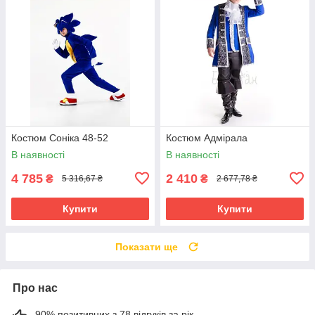
Костюм Соніка 48-52
Костюм Адмірала
В наявності
В наявності
4 785
2 410
₴
₴
5 316,67 ₴
2 677,78 ₴
Купити
Купити
Показати ще
Про нас
90% позитивних з 78 відгуків за рік