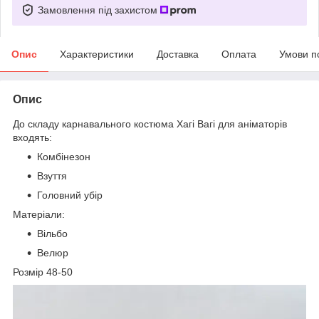
Замовлення під захистом
Опис
Характеристики
Доставка
Оплата
Умови п
Опис
До складу карнавального костюма Хагі Вагі для аніматорів
входять:
Комбінезон
Взуття
Головний убір
Матеріали:
Вільбо
Велюр
Розмір 48-50