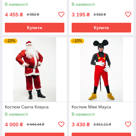
В наявності
В наявності
4 455
3 195
₴
₴
4 950 ₴
3 550 ₴
Купити
Купити
–10%
–10%
Костюм Санта Клауса
Костюм Міккі Мауса
В наявності
В наявності
4 000
3 430
₴
₴
4 444,44 ₴
3 811,11 ₴