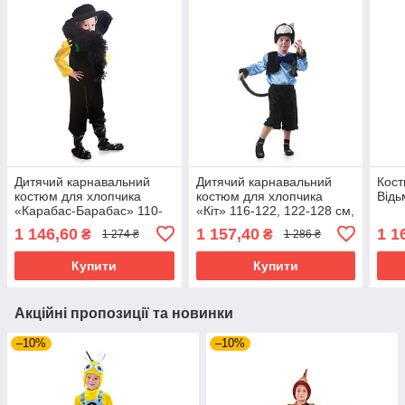
Дитячий карнавальний
Дитячий карнавальний
Кос
костюм для хлопчика
костюм для хлопчика
Відь
«Карабас-Барабас» 110-
«Кіт» 116-122, 122-128 см,
125 см, чорний
чорний
1 146,60
1 157,40
1 1
₴
₴
1 274 ₴
1 286 ₴
Купити
Купити
Акційні пропозиції та новинки
–10%
–10%