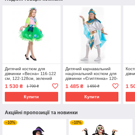
Дитячий костюм для
Дитячий карнавальний
Кост
дівчинки «Весна» 116-122
національний костюм для
дівч
см, 122-128см, зелений
дівчинки «Єгиптянка» 120-
135 см, білий та бірюза.
1 530
1 485
1 5
₴
₴
1 700 ₴
1 650 ₴
Купити
Купити
Акційні пропозиції та новинки
–10%
–10%