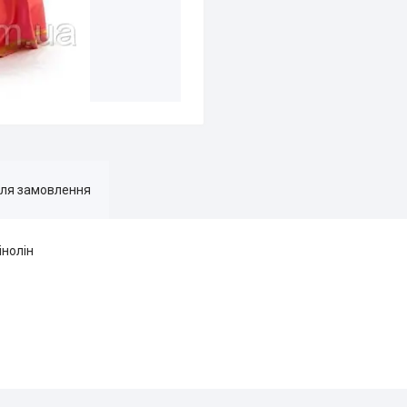
для замовлення
інолін