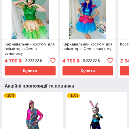
Карнавальний костюм для
Карнавальний костюм для
Кост
аніматорів Фея в
аніматорів Фея в синьому
зеленому
4 700
4 700
2 9
₴
₴
5 222,22 ₴
5 222,22 ₴
Купити
Купити
Акційні пропозиції та новинки
–10%
–10%