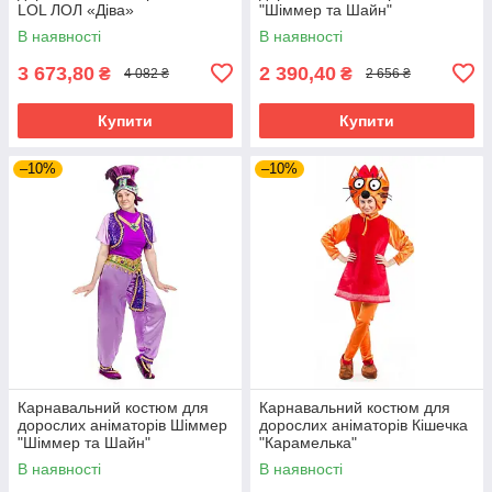
LOL ЛОЛ «Діва»
"Шіммер та Шайн"
В наявності
В наявності
3 673,80
2 390,40
₴
₴
4 082 ₴
2 656 ₴
Купити
Купити
–10%
–10%
Карнавальний костюм для
Карнавальний костюм для
дорослих аніматорів Шіммер
дорослих аніматорів Кішечка
"Шіммер та Шайн"
"Карамелька"
В наявності
В наявності