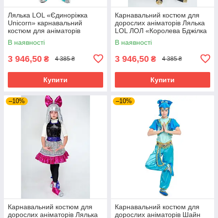
Лялька LOL «Єдиноріжка
Карнавальний костюм для
Unicorn» карнавальний
дорослих аніматорів Лялька
костюм для аніматорів
LOL ЛОЛ «Королева Бджілка
(Queen Bee)»
В наявності
В наявності
3 946,50
3 946,50
₴
₴
4 385 ₴
4 385 ₴
Купити
Купити
–10%
–10%
Карнавальний костюм для
Карнавальний костюм для
дорослих аніматорів Лялька
дорослих аніматорів Шайн