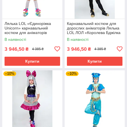
Лялька LOL «Єдиноріжка
Карнавальний костюм для
Unicorn» карнавальний
дорослих аніматорів Лялька
костюм для аніматорів
LOL ЛОЛ «Королева Бджілка
(Queen Bee)»
В наявності
В наявності
3 946,50
3 946,50
₴
₴
4 385 ₴
4 385 ₴
Купити
Купити
–10%
–10%