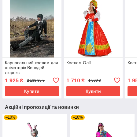
Карнавальний костюм для
Костюм Олії
Кост
аніматорів Венсдей
люрекс
1 925
1 710
1 9
₴
₴
2 138,89 ₴
1 900 ₴
Купити
Купити
Акційні пропозиції та новинки
–10%
–10%