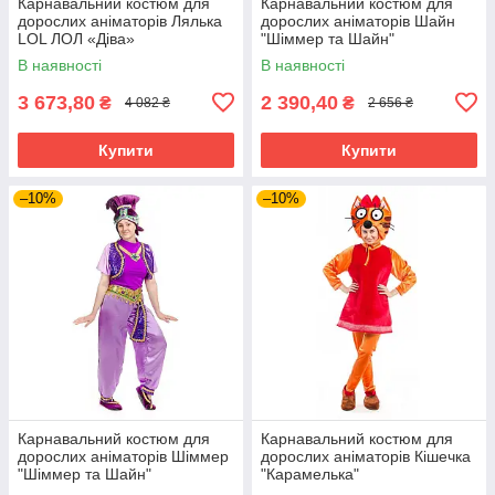
Карнавальний костюм для
Карнавальний костюм для
дорослих аніматорів Лялька
дорослих аніматорів Шайн
LOL ЛОЛ «Діва»
"Шіммер та Шайн"
В наявності
В наявності
3 673,80
2 390,40
₴
₴
4 082 ₴
2 656 ₴
Купити
Купити
–10%
–10%
Карнавальний костюм для
Карнавальний костюм для
дорослих аніматорів Шіммер
дорослих аніматорів Кішечка
"Шіммер та Шайн"
"Карамелька"