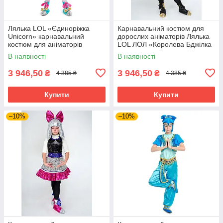
Лялька LOL «Єдиноріжка
Карнавальний костюм для
Unicorn» карнавальний
дорослих аніматорів Лялька
костюм для аніматорів
LOL ЛОЛ «Королева Бджілка
(Queen Bee)»
В наявності
В наявності
3 946,50
3 946,50
₴
₴
4 385 ₴
4 385 ₴
Купити
Купити
–10%
–10%