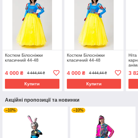
Костюм Білосніжки
Костюм Білосніжки
Ніта
класичний 44-48
класичний 44-48
карн
анім
4 000
4 000
3 8
₴
₴
4 444,44 ₴
4 444,44 ₴
Купити
Купити
Акційні пропозиції та новинки
–10%
–10%