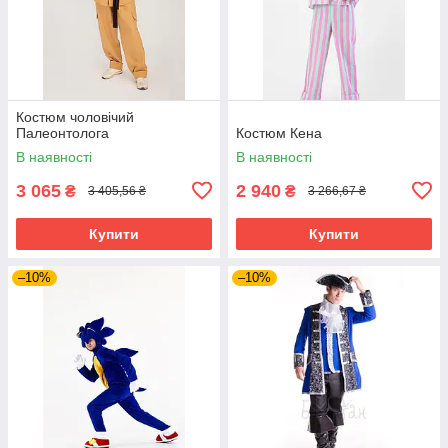
Костюм чоловічий
Палеонтолога
Костюм Кена
В наявності
В наявності
3 065
2 940
₴
₴
3 405,56 ₴
3 266,67 ₴
Купити
Купити
–10%
–10%