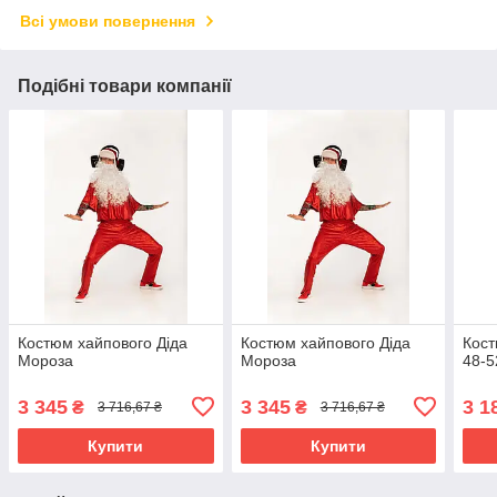
Всі умови повернення
Подібні товари компанії
Костюм хайпового Діда
Костюм хайпового Діда
Кост
Мороза
Мороза
48-5
3 345
3 345
3 1
₴
₴
3 716,67 ₴
3 716,67 ₴
Купити
Купити