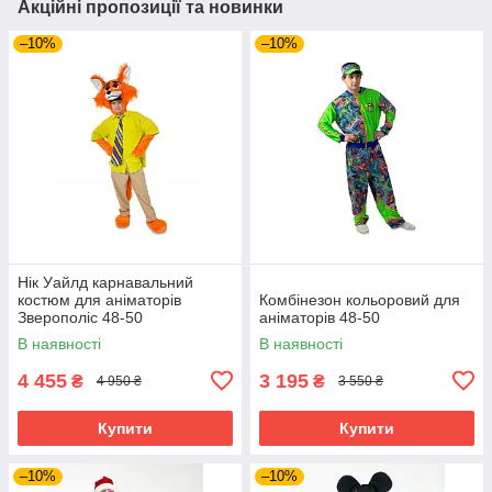
Акційні пропозиції та новинки
–10%
–10%
Нік Уайлд карнавальний
костюм для аніматорів
Комбінезон кольоровий для
Зверополіс 48-50
аніматорів 48-50
В наявності
В наявності
4 455
3 195
₴
₴
4 950 ₴
3 550 ₴
Купити
Купити
–10%
–10%