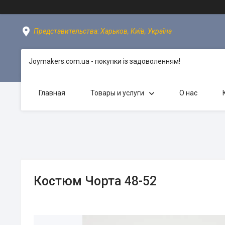
Представительства: Харьков, Київ, Україна
Joymakers.com.ua - покупки із задоволенням!
Главная
Товары и услуги
О нас
Костюм Чорта 48-52