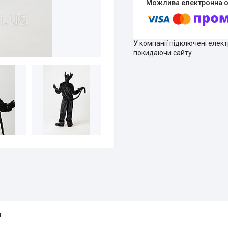
У компанії підключені елек
покидаючи сайту.
и