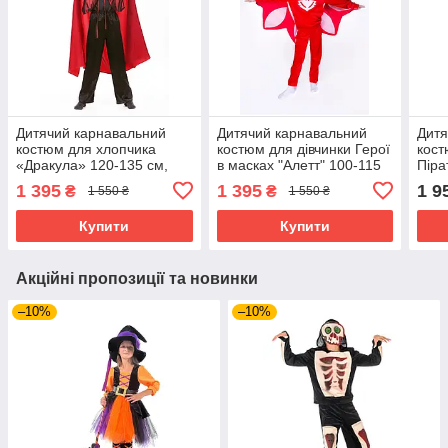
Дитячий карнавальний
Дитячий карнавальний
Дитя
костюм для хлопчика
костюм для дівчинки Герої
кост
«Дракула» 120-135 см,
в масках "Алетт" 100-115
Піра
чорно-червоний
см, 115-125 см, червоний
115-
1 395
1 395
1 9
₴
₴
1 550 ₴
1 550 ₴
чер
Купити
Купити
Акційні пропозиції та новинки
–10%
–10%