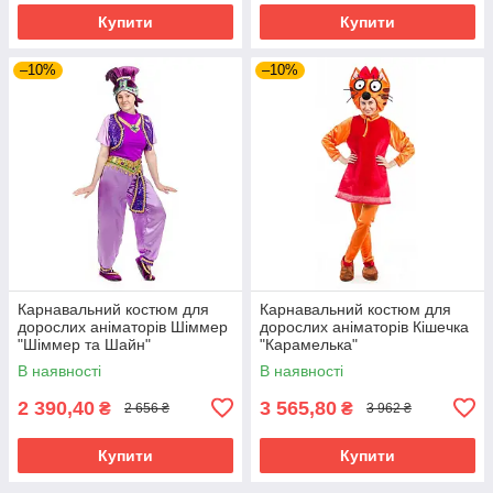
Купити
Купити
–10%
–10%
Карнавальний костюм для
Карнавальний костюм для
дорослих аніматорів Шіммер
дорослих аніматорів Кішечка
"Шіммер та Шайн"
"Карамелька"
В наявності
В наявності
2 390,40
3 565,80
₴
₴
2 656 ₴
3 962 ₴
Купити
Купити