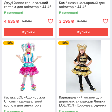
Джуді Хоппс карнавальний
Комбінезон кольоровий для
костюм для аніматорів 44-46
аніматорів 44-46
В наявності
В наявності
4 635
3 195
₴
₴
5 150 ₴
3 550 ₴
Купити
Купити
–10%
–10%
Лялька LOL «Єдиноріжка
Карнавальний костюм для
Unicorn» карнавальний
дорослих аніматорів Лялька
костюм для аніматорів
LOL ЛОЛ «Королева Бджілка
(Queen Bee)»
В наявності
В наявності