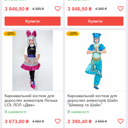
3 946,50
3 946,50
₴
₴
4 385 ₴
4 385 ₴
Купити
Купити
–10%
–10%
Карнавальний костюм для
Карнавальний костюм для
дорослих аніматорів Лялька
дорослих аніматорів Шайн
LOL ЛОЛ «Діва»
"Шіммер та Шайн"
В наявності
В наявності
3 673,80
2 390,40
₴
₴
4 082 ₴
2 656 ₴