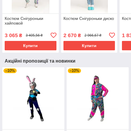
Костюм Снігуроньки
Костюм Снігуроньки диско
Кост
хайповой
3 065
2 670
1 8
₴
₴
3 405,56 ₴
2 966,67 ₴
Купити
Купити
Акційні пропозиції та новинки
–10%
–10%