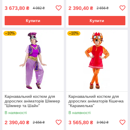
3 673,80
2 390,40
₴
₴
4 082 ₴
2 656 ₴
Купити
Купити
–10%
–10%
Карнавальний костюм для
Карнавальний костюм для
дорослих аніматорів Шіммер
дорослих аніматорів Кішечка
"Шіммер та Шайн"
"Карамелька"
В наявності
В наявності
2 390,40
3 565,80
₴
₴
2 656 ₴
3 962 ₴