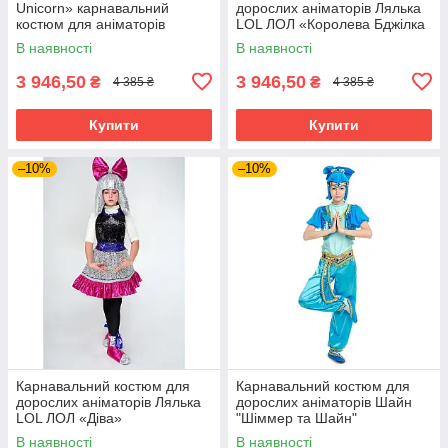
Unicorn» карнавальний
дорослих аніматорів Лялька
костюм для аніматорів
LOL ЛОЛ «Королева Бджілка
(Queen Bee)»
В наявності
В наявності
3 946,50
3 946,50
₴
₴
4 385 ₴
4 385 ₴
Купити
Купити
–10%
–10%
Карнавальний костюм для
Карнавальний костюм для
дорослих аніматорів Лялька
дорослих аніматорів Шайн
LOL ЛОЛ «Діва»
"Шіммер та Шайн"
В наявності
В наявності