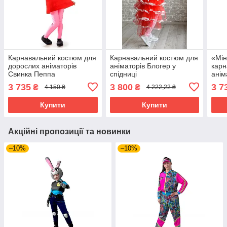
Карнавальний костюм для
Карнавальний костюм для
«Мін
дорослих аніматорів
аніматорів Блогер у
карн
Свинка Пеппа
спідниці
анім
3 735
3 800
3 7
₴
₴
4 150 ₴
4 222,22 ₴
Купити
Купити
Акційні пропозиції та новинки
–10%
–10%