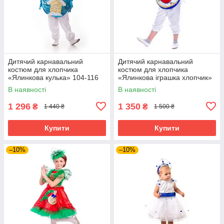
Дитячий карнавальний
Дитячий карнавальний
костюм для хлопчика
костюм для хлопчика
«Ялинкова кулька» 104-116
«Ялинкова іграшка хлопчик»
см, біло-блакитний
115-125 см, синій
В наявності
В наявності
1 296
1 350
₴
₴
1 440 ₴
1 500 ₴
Купити
Купити
–10%
–10%