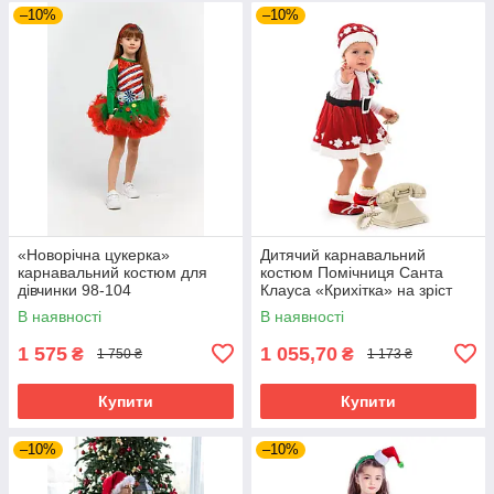
–10%
–10%
«Новорічна цукерка»
Дитячий карнавальний
карнавальний костюм для
костюм Помічниця Санта
дівчинки 98-104
Клауса «Крихітка» на зріст
80-90 см
В наявності
В наявності
1 575
1 055,70
₴
₴
1 750 ₴
1 173 ₴
Купити
Купити
–10%
–10%