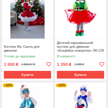
Дитячий карнавальний
Костюм Міс Санта для
костюм для дівчинки
дівчинки
«Ельфійка новорічна» 98-128
см, кілька кольорів
Готово до відправки
В наявності
1 500
1 350
₴
₴
1 666,67 ₴
1 500 ₴
Купити
Купити
–10%
–10%