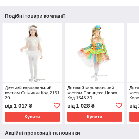
Подібні товари компанії
Дитячий карнавальний
Дитячий карнавальний
Дитя
костюм Сніжинки Код 2151
костюм Принцеса Цирка
кос
30
Код 1645 30
Коро
1 017
1 028
від
₴
від
₴
від
Купити
Купити
Акційні пропозиції та новинки